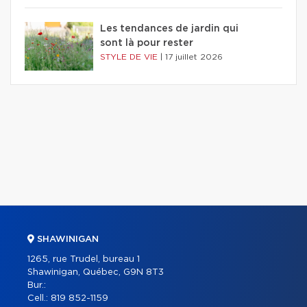
Les tendances de jardin qui
sont là pour rester
STYLE DE VIE
|
17 juillet 2026
SHAWINIGAN
1265, rue Trudel, bureau 1
Shawinigan, Québec, G9N 8T3
Bur.:
Cell.:
819 852-1159