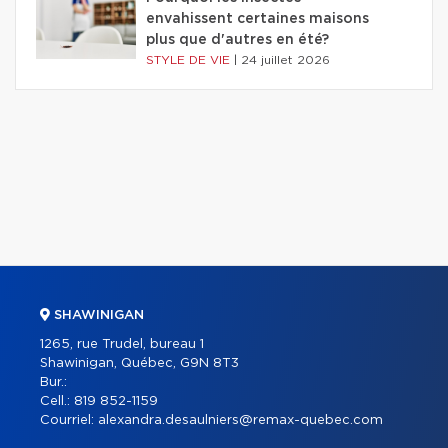
envahissent certaines maisons
plus que d'autres en été?
STYLE DE VIE
|
24 juillet 2026
SHAWINIGAN
1265, rue Trudel, bureau 1
Shawinigan, Québec, G9N 8T3
Bur.:
Cell.:
819 852-1159
Courriel:
alexandra.desaulniers@remax-quebec.com